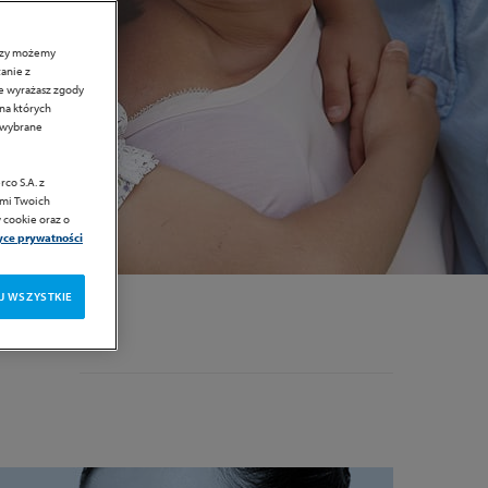
erzy możemy
anie z
ie wyrażasz zgody
 na których
c wybrane
co S.A. z
ami Twoich
 cookie oraz o
tyce prywatności
J WSZYSTKIE