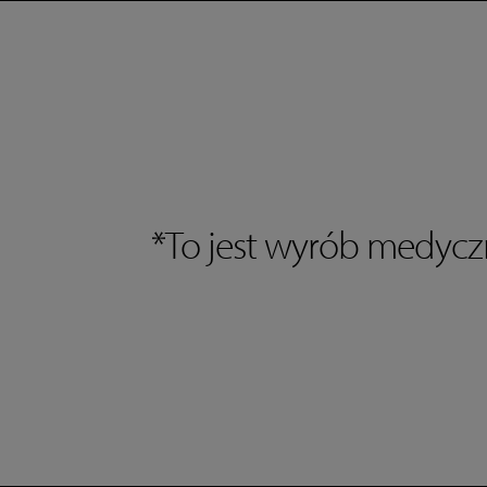
*To jest wyrób medyczn
Name and surname: