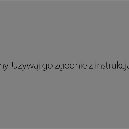
y. Używaj go zgodnie z instrukcją
Do you have any questions?
Contact
Phone number: