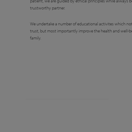
patient, we are guided by ethical principles while always b
trustworthy partner.
We undertake a number of educational activites which not 
trust, but most importantly improve the health and well-b
family.