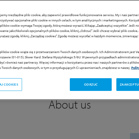
jemy niezbędne pliki cookie, aby zapewnić prawidłowe funkcjonowanie serwisu. My i nasi partn
zystywać opcjonalne pliki cookie w innych celach, w tym analitycznych i marketingowych. Korzyst
plików cookie wymaga Twojej zgody, którą możesz wyrazić, klikając „Zaakceptuj wszystkie”. Jeśli n
anie jakichkolwiek opcjonalnych plików cookie, kliknij „Odrzuć”. Jeśli chcesz wybrać pliki cookie,
rażasz zgodę, kliknij „Zarządzaj cookies”. Zgodę możesz wycofać w każdym momencie, zmieniają
 plików cookie wiąże się z przetwarzaniem Twoich danych osobowych. Ich Administratorem jest Ver
rszawie (01-015), Skwer Kard. Stefana Wyszyńskiego 5/6U. W pewnych przypadkach administrator
yć również nasi partnerzy. Więcej informacji o korzystaniu przez nas i naszych partnerów z plików
 Twoich danych osobowych, w tym o przysługujących Ci uprawnieniach, znajdziesz w naszej
Poli
AJ COOKIES
ODRZUĆ
ZAAKCEPTU
About us