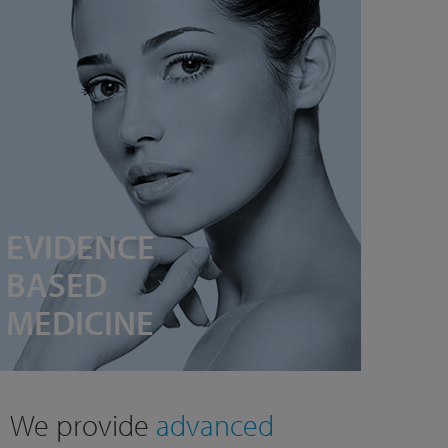
EVIDENCE
BASED
MEDICINE
We provide
advanced