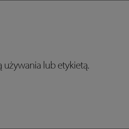
scar
gel
 używania lub etykietą.