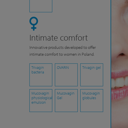
Intimate comfort
Innovative products developed to offer
intimate comfort to women in Poland.
Trivagin
OVARIN
Trivagin gel
bacteria
Mucovagin
Mucovagin
Mucovagin
physiological
Gel
globules
emulsion