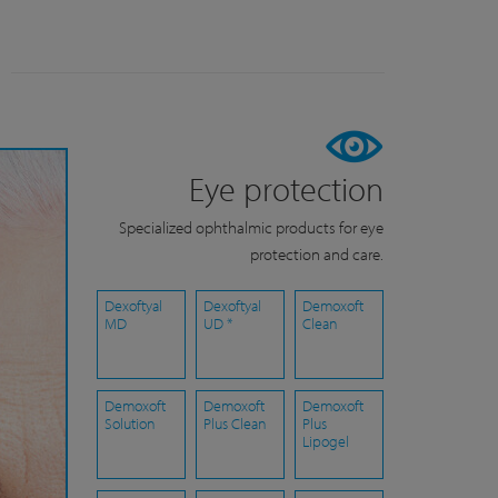
Eye protection
Specialized ophthalmic products for eye
protection and care.
Dexoftyal
Dexoftyal
Demoxoft
MD
UD *
Clean
Demoxoft
Demoxoft
Demoxoft
Solution
Plus Clean
Plus
Lipogel