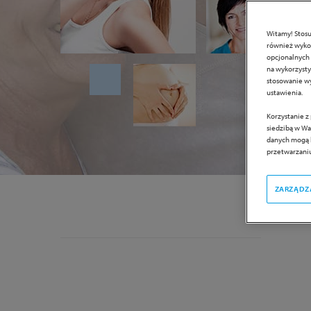
Witamy! Stosu
również wykor
opcjonalnych 
na wykorzystyw
stosowanie wy
ustawienia.
Korzystanie z
siedzibą w Wa
danych mogą b
przetwarzaniu
ZARZĄDZ