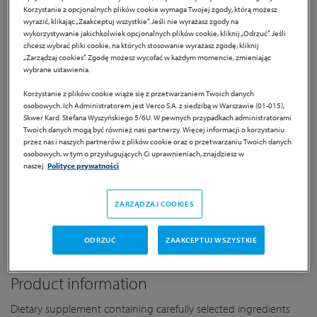
Korzystanie z opcjonalnych plików cookie wymaga Twojej zgody, którą możesz
wyrazić, klikając „Zaakceptuj wszystkie”. Jeśli nie wyrażasz zgody na
wykorzystywanie jakichkolwiek opcjonalnych plików cookie, kliknij „Odrzuć”. Jeśli
Maculoft
chcesz wybrać pliki cookie, na których stosowanie wyrażasz zgodę, kliknij
„Zarządzaj cookies”. Zgodę możesz wycofać w każdym momencie, zmieniając
wybrane ustawienia.
Korzystanie z plików cookie wiąże się z przetwarzaniem Twoich danych
Dietary supplement
osobowych. Ich Administratorem jest Verco S.A. z siedzibą w Warszawie (01-015),
Skwer Kard. Stefana Wyszyńskiego 5/6U. W pewnych przypadkach administratorami
Twoich danych mogą być również nasi partnerzy. Więcej informacji o korzystaniu
Recommended amount of protection D throughout the
przez nas i naszych partnerów z plików cookie oraz o przetwarzaniu Twoich danych
year [1]
osobowych, w tym o przysługujących Ci uprawnieniach, znajdziesz w
naszej
Polityce prywatności
Rich composition enclosed in packaging: lutein and
zeaxanthin in 5: 1, a set of batteries and microelements
with an antioxidant environment, a set of B vitamins
ZARZĄDZAJ COOKIES
A small and effective capsule to swallow - once a day
ODRZUĆ
ZAAKCEPTUJ WSZYSTKIE
Product information
Dietary supplement containing carefully selected ingredients