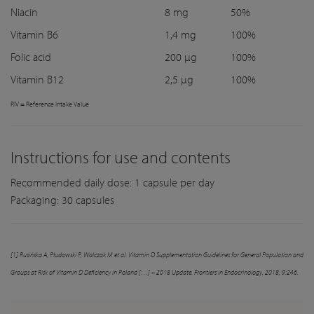
Niacin
8 mg
50%
Vitamin B6
1,4 mg
100%
Folic acid
200 µg
100%
Vitamin B12
2,5 µg
100%
RIV = Reference Intake Value
Instructions for use and contents
Recommended daily dose: 1 capsule per day
Packaging: 30 capsules
[1] Rusińska A, Płudowski P, Walczak M et al. Vitamin D Supplementation Guidelines for General Population and
Groups at Risk of Vitamin D Deficiency in Poland […] – 2018 Update. Frontiers in Endocrinology. 2018; 9:246.