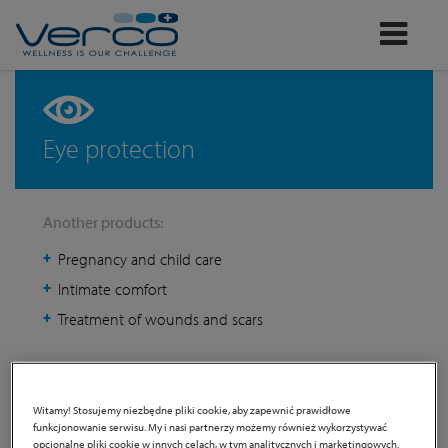
Verco
Eye protection
Another products:
Pregnancy and child care
Intimate comfort
Treatment of wounds and scars
Witamy! Stosujemy niezbędne pliki cookie, aby zapewnić prawidłowe
funkcjonowanie serwisu. My i nasi partnerzy możemy również wykorzystywać
opcjonalne pliki cookie w innych celach, w tym analitycznych i marketingowych.