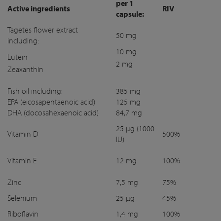
per 1
Active ingredients
RIV
capsule:
Tagetes flower extract
50 mg
including:
10 mg
Lutein
2 mg
Zeaxanthin
Fish oil including:
385 mg
EPA (eicosapentaenoic acid)
125 mg
DHA (docosahexaenoic acid)
84,7 mg
25 µg (1000
Vitamin D
500%
IU)
Vitamin E
12 mg
100%
Zinc
7,5 mg
75%
Selenium
25 µg
45%
Riboflavin
1,4 mg
100%