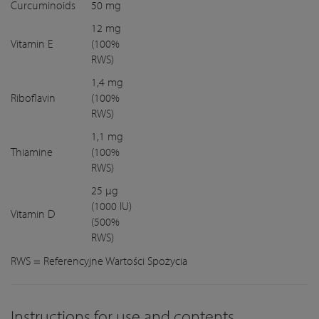
Curcuminoids
50 mg
12 mg
Vitamin E
(100%
RWS)
1,4 mg
Riboflavin
(100%
RWS)
1,1 mg
Thiamine
(100%
RWS)
25 µg
(1000 IU)
Vitamin D
(500%
RWS)
RWS = Referencyjne Wartości Spożycia
Instructions for use and contents