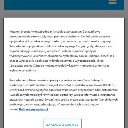
Retixoft® Angio
Witamy! Stosujemy niezbędne pliki cookie, aby zapewnić prawidłowe
funkcjonowanie serwisu. My i nasi partnerzy możemy również wykorzystywać
Dietary supplement
opcjonalne pliki cookie w innych celach, w tym analitycznych i marketingowych.
Korzystanie z opcjonalnych plików cookie wymaga Twojej zgody, którą możesz
wyrazić, klikając „Zaakceptuj wszystkie”. Jeśli nie wyrażasz zgody na
Product information
wykorzystywanie jakichkolwiek opcjonalnych plików cookie, kliknij „Odrzuć”. Jeśli
chcesz wybrać pliki cookie, na których stosowanie wyrażasz zgodę, kliknij
Retixoft® Angio is a dietary supplement containing, among
„Zarządzaj cookies”. Zgodę możesz wycofać w każdym momencie, zmieniając
wybrane ustawienia.
others: a formula of specially selected active ingredients,
including trans-resveratrol, rutoside and vitamin C. Vitamin C
Korzystanie z plików cookie wiąże się z przetwarzaniem Twoich danych
osobowych. Ich Administratorem jest Verco S.A. z siedzibą w Warszawie (01-015),
supports the proper production of collagen to ensure the
Skwer Kard. Stefana Wyszyńskiego 5/6U. W pewnych przypadkach administratorami
proper functioning of blood vessels. In addition, the Retixoft
Twoich danych mogą być również nasi partnerzy. Więcej informacji o korzystaniu
przez nas i naszych partnerów z plików cookie oraz o przetwarzaniu Twoich danych
Angio dietary supplement contains ingredients with proven
osobowych, w tym o przysługujących Ci uprawnieniach, znajdziesz w
antioxidant effects: curcuminoids, vitamin E and riboflavin,
naszej
Polityce prywatności
which also helps maintain proper vision.
ZARZĄDZAJ COOKIES