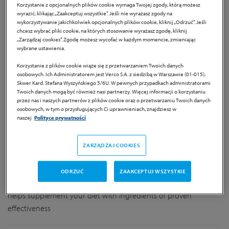
Korzystanie z opcjonalnych plików cookie wymaga Twojej zgody, którą możesz
wyrazić, klikając „Zaakceptuj wszystkie”. Jeśli nie wyrażasz zgody na
wykorzystywanie jakichkolwiek opcjonalnych plików cookie, kliknij „Odrzuć”. Jeśli
chcesz wybrać pliki cookie, na których stosowanie wyrażasz zgodę, kliknij
„Zarządzaj cookies”. Zgodę możesz wycofać w każdym momencie, zmieniając
OVARIN
wybrane ustawienia.
Korzystanie z plików cookie wiąże się z przetwarzaniem Twoich danych
osobowych. Ich Administratorem jest Verco S.A. z siedzibą w Warszawie (01-015),
dietary supplement
Skwer Kard. Stefana Wyszyńskiego 5/6U. W pewnych przypadkach administratorami
Twoich danych mogą być również nasi partnerzy. Więcej informacji o korzystaniu
przez nas i naszych partnerów z plików cookie oraz o przetwarzaniu Twoich danych
Product information
osobowych, w tym o przysługujących Ci uprawnieniach, znajdziesz w
naszej
Polityce prywatności
OVARIN is a dietary supplement for women that contains
carefully chosen nutrients which help maintain hormonal
ZARZĄDZAJ COOKIES
balance [1], in quantities adjusted to the needs of women of
childbearing age.
ODRZUĆ
ZAAKCEPTUJ WSZYSTKIE
Thanks to inositol, folic acid, vitamin D and B vitamins, Ovarin
helps supplement your diet with ingredients of proven
effectiveness