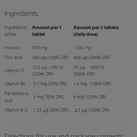
Ingredients
Ingredients
Amount per 1
Amount per 2 tablets
active
tablet
(daily dose)
InositoI
550 mg
1100 mg
Folic acid
200 µg (100% DRI)
400 µg (200% DRI)
12,5 µg - 500 IU
25 µg - 1000 IU
Vitamin D
(250% DRI)
(500% DRI)
Vitamin B6
0,7 mg (50% DRI)
1,4 mg (100% DRI)
Pantothenic
3 mg (50% DRI)
6 mg (100% DRI)
acid
Vitamin B12
1,25 µg (50% DRI)
2,5 µg (100% DRI)
Directions for use and package contents