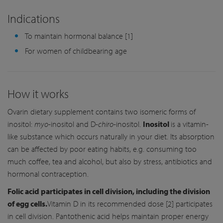
Indications
To maintain hormonal balance [1]
For women of childbearing age
How it works
Ovarin dietary supplement contains two isomeric forms of
inositol:
myo
-inositol and D-
chiro
-inositol.
Inositol
is a vitamin-
like substance which occurs naturally in your diet. Its absorption
can be affected by poor eating habits, e.g. consuming too
much coffee, tea and alcohol, but also by stress, antibiotics and
hormonal contraception.
Folic acid participates in cell division, including the division
of egg cells.
Vitamin D in its recommended dose [2] participates
in cell division. Pantothenic acid helps maintain proper energy