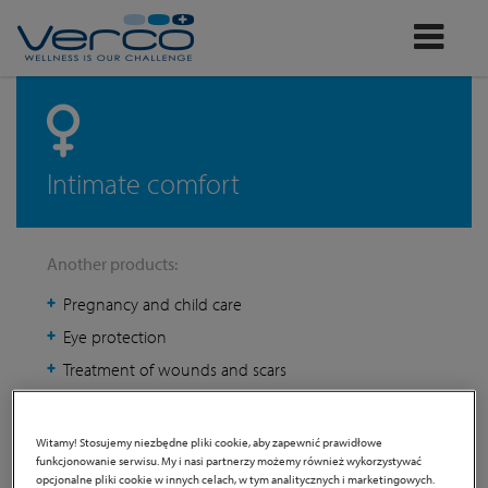
Verco
Intimate comfort
Another products:
Pregnancy and child care
Eye protection
Treatment of wounds and scars
Witamy! Stosujemy niezbędne pliki cookie, aby zapewnić prawidłowe
funkcjonowanie serwisu. My i nasi partnerzy możemy również wykorzystywać
opcjonalne pliki cookie w innych celach, w tym analitycznych i marketingowych.