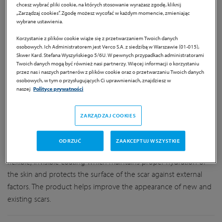
chcesz wybrać pliki cookie, na których stosowanie wyrażasz zgodę, kliknij
„Zarządzaj cookies”. Zgodę możesz wycofać w każdym momencie, zmieniając
wybrane ustawienia.
Korzystanie z plików cookie wiąże się z przetwarzaniem Twoich danych
Sutricon gel
osobowych. Ich Administratorem jest Verco S.A. z siedzibą w Warszawie (01-015),
Skwer Kard. Stefana Wyszyńskiego 5/6U. W pewnych przypadkach administratorami
Twoich danych mogą być również nasi partnerzy. Więcej informacji o korzystaniu
przez nas i naszych partnerów z plików cookie oraz o przetwarzaniu Twoich danych
Product information
osobowych, w tym o przysługujących Ci uprawnieniach, znajdziesz w
naszej
Polityce prywatności
Sutricon gel is a special product for care of all types of scars,
based on the unique properties of silicone gel. The cannula
ZARZĄDZAJ COOKIES
tube provides ease of application, allowing the use of the
product onto uneven, often subjected to stress, skin surfaces.
ODRZUĆ
ZAAKCEPTUJ WSZYSTKIE
The gel dries quickly and, on the surface of the skin, it forms a
flexible, invisible coating which maintains proper hydration of
the skin and protects the surface of the scar against external
factors. The product helps improve the appearance of new and
existing scars.