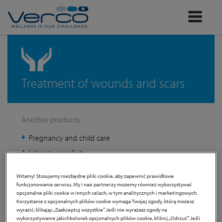
Verco
Treatment of wounds and scars
Another products:
Pregnancy and child care
Intimate comfort
Eye protection
Witamy! Stosujemy niezbędne pliki cookie, aby zapewnić prawidłowe
funkcjonowanie serwisu. My i nasi partnerzy możemy również wykorzystywać
opcjonalne pliki cookie w innych celach, w tym analitycznych i marketingowych.
Korzystanie z opcjonalnych plików cookie wymaga Twojej zgody, którą możesz
wyrazić, klikając „Zaakceptuj wszystkie”. Jeśli nie wyrażasz zgody na
wykorzystywanie jakichkolwiek opcjonalnych plików cookie, kliknij „Odrzuć”. Jeśli