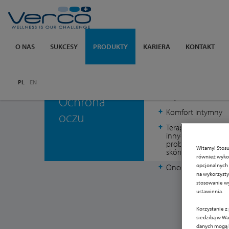
Verco
O NAS
SUKCESY
PRODUKTY
KARIERA
KONTAKT
Pozostałe produkty:
PL
EN
Ciąża i dziecko
Ochrona
Komfort intymny
oczu
Terapia ran, blizn i
innych
problemów
Witamy! Stosu
skórnych
również wykor
opcjonalnych 
Onco Care
na wykorzystyw
stosowanie wy
ustawienia.
Korzystanie z
siedzibą w Wa
danych mogą b