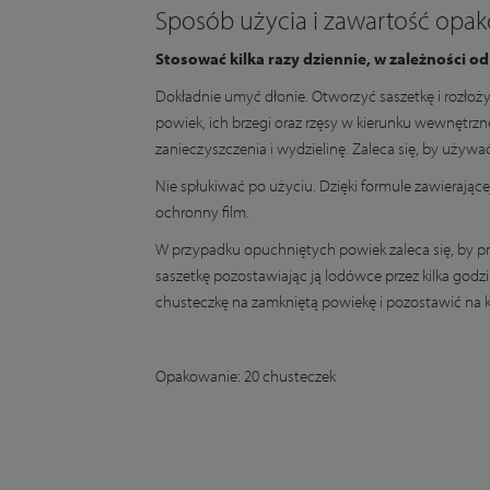
Sposób użycia i zawartość opa
Stosować kilka razy dziennie, w zależności od
Dokładnie umyć dłonie. Otworzyć saszetkę i rozłożyć
powiek, ich brzegi oraz rzęsy w kierunku wewnętrzn
zanieczyszczenia i wydzielinę. Zaleca się, by używ
Nie spłukiwać po użyciu. Dzięki formule zawierając
ochronny film.
W przypadku opuchniętych powiek zaleca się, by p
saszetkę pozostawiając ją lodówce przez kilka godz
chusteczkę na zamkniętą powiekę i pozostawić na k
Opakowanie: 20 chusteczek