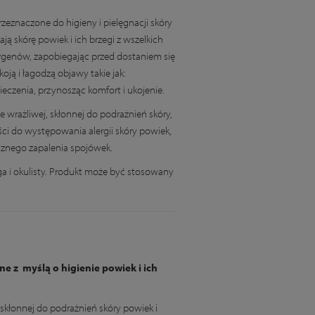
rzeznaczone do higieny i pielęgnacji skóry
ją skórę powiek i ich brzegi z wszelkich
lergenów, zapobiegając przed dostaniem się
oją i łagodzą objawy takie jak:
ieczenia, przynosząc komfort i ukojenie.
e wrażliwej, skłonnej do podrażnień skóry,
i do występowania alergii skóry powiek,
cznego zapalenia spojówek.
a i okulisty. Produkt może być stosowany
e z myślą o higienie powiek i ich
i skłonnej do podrażnień skóry powiek i