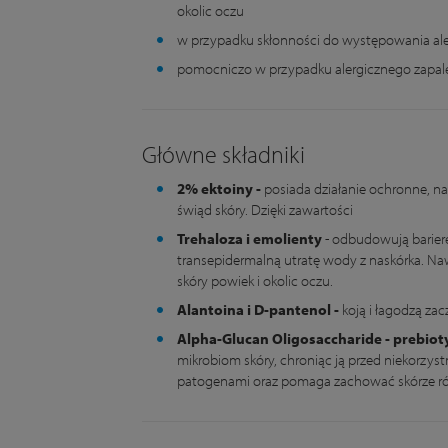
okolic oczu
w przypadku skłonności do występowania aler
pomocniczo w przypadku alergicznego zapal
Główne składniki
2% ektoiny -
posiada działanie ochronne, na
świąd skóry. Dzięki zawartości
Trehaloza i emolienty
- odbudowują barierę
transepidermalną utratę wody z naskórka. Nawi
skóry powiek i okolic oczu.
Alantoina i D-pantenol -
koją i łagodzą zac
Alpha-Glucan Oligosaccharide - prebiot
mikrobiom skóry, chroniąc ją przed niekorzys
patogenami oraz pomaga zachować skórze 