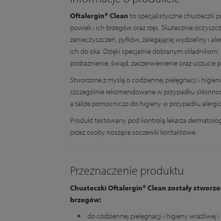
Oftalergin® Clean
to specjalistyczne chusteczki p
powiek i ich brzegów oraz rzęs. Skutecznie oczyszcza
zanieczyszczeń, pyłków, zalegającej wydzieliny i a
ich do oka. Dzięki specjalnie dobranym składnikom, k
podrażnienie, świąd, zaczerwienienie oraz uczucie p
Stworzone z myślą o codziennej pielęgnacji i higieni
szczególnie rekomendowane w przypadku skłonnośc
a także pomocniczo do higieny w przypadku alergi
Produkt testowany pod kontrolą lekarza dermatolog
przez osoby noszące soczewki kontaktowe.
Przeznaczenie produktu
Chusteczki Oftalergin® Clean zostały stworzon
brzegów:
do codziennej pielęgnacji i higieny wrażliwej 