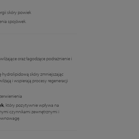
gii skóry powiek
enia spojówek.
wilżające oraz łagodzące podrażnienie i
 hydrolipidową skóry zmniejszając
lżają i wspierają procesy regeneracji
zerwienienia
yk
, który pozytywnie wpływa na
tnymi czynnikami zewnętrznymi i
równowagę.