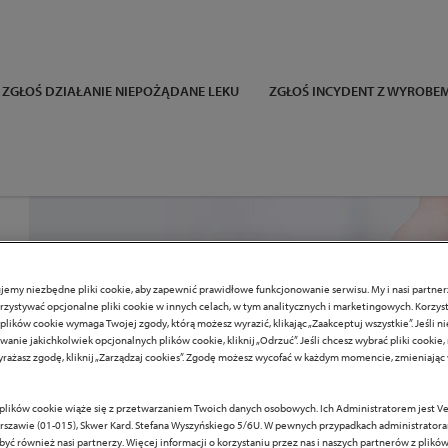
ZGŁOŚ DZIAŁANIE NIEPOŻĄDANE LEKU
ZGŁOŚ INCYDENT Z WYROB
jemy niezbędne pliki cookie, aby zapewnić prawidłowe funkcjonowanie serwisu. My i nasi partn
zystywać opcjonalne pliki cookie w innych celach, w tym analitycznych i marketingowych. Korzyst
plików cookie wymaga Twojej zgody, którą możesz wyrazić, klikając „Zaakceptuj wszystkie”. Jeśli n
anie jakichkolwiek opcjonalnych plików cookie, kliknij „Odrzuć”. Jeśli chcesz wybrać pliki cookie,
rażasz zgodę, kliknij „Zarządzaj cookies”. Zgodę możesz wycofać w każdym momencie, zmieniają
 plików cookie wiąże się z przetwarzaniem Twoich danych osobowych. Ich Administratorem jest Ver
rszawie (01-015), Skwer Kard. Stefana Wyszyńskiego 5/6U. W pewnych przypadkach administrator
yć również nasi partnerzy. Więcej informacji o korzystaniu przez nas i naszych partnerów z plików