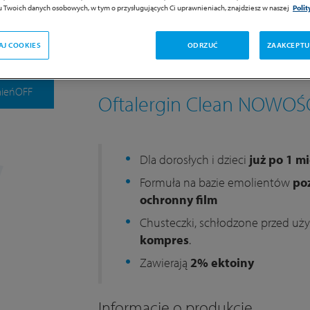
 Twoich danych osobowych, w tym o przysługujących Ci uprawnieniach, znajdziesz w naszej
Poli
riya*
Dexoftyal MD*
Dexoftyal UD*
Dexoftya
AJ COOKIES
ODRZUĆ
ZAAKCEPTU
Plus Lipożel
HexaClean
Retixoft Angio
Macu
mieńOFF
Oftalergin Clean NOWOŚ
Dla dorosłych i dzieci
już po 1 mi
Formuła na bazie emolientów
po
ochronny film
Chusteczki, schłodzone przed użyc
kompres
.
Zawierają
2% ektoiny
Informacje o produkcie