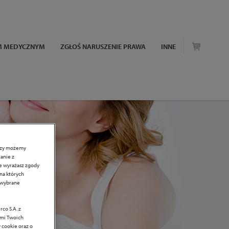
EM MEDYCZNYM
ZGŁOŚ NARUSZENIE PRAWA
INNE
erzy możemy
anie z
ie wyrażasz zgody
 na których
c wybrane
co S.A. z
ami Twoich
 cookie oraz o