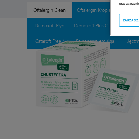
przetwarzaniu
Oftalergin Clean
Oftalergin Krople*
Fab
ZARZĄDZ
Demoxoft Płyn
NOWOŚĆ
Demoxoft Plus Clean
NOWOŚĆ
Demoxoft 
Cataroft Free *
Palpederm emulsja
Jęcz