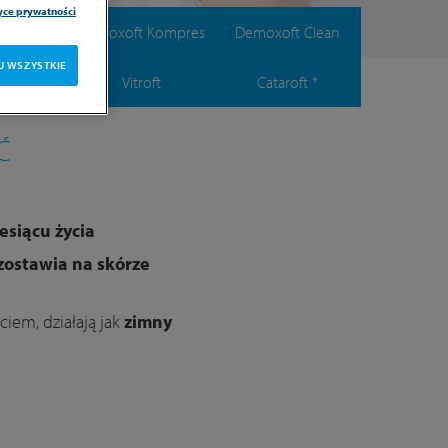
tyce prywatności
l Żel *
Demoxoft Kompres
Demoxoft Clean
J WSZYSTKIE
loft
termiczny na oczy*
Vitroft
Cataroft *
Ć
esiącu życia
zostawia na skórze
iem, działają jak
zimny