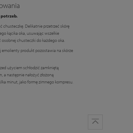
kowania
 potrzeb.
 chusteczkę. Delikatnie przetrzeć skórę
ego kącika oka, usuwając wszelkie
ać osobnej chusteczki do każdego oka.
ej emolienty produkt pozostawia na skórze
rzed użyciem schłodzić zamkniętą
in, a następnie nałożyć złożoną
ilka minut, jako formę zimnego kompresu.