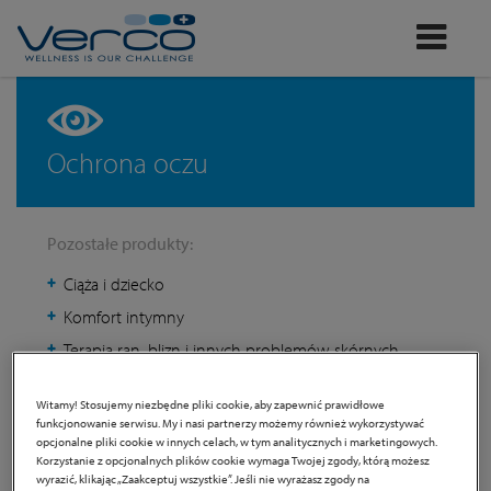
Verco
Ochrona oczu
Pozostałe produkty:
Ciąża i dziecko
Komfort intymny
Terapia ran, blizn i innych problemów skórnych
Onco Care
Witamy! Stosujemy niezbędne pliki cookie, aby zapewnić prawidłowe
funkcjonowanie serwisu. My i nasi partnerzy możemy również wykorzystywać
opcjonalne pliki cookie w innych celach, w tym analitycznych i marketingowych.
Korzystanie z opcjonalnych plików cookie wymaga Twojej zgody, którą możesz
wyrazić, klikając „Zaakceptuj wszystkie”. Jeśli nie wyrażasz zgody na