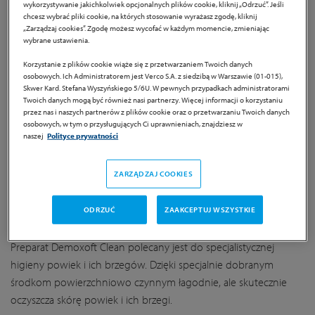
wykorzystywanie jakichkolwiek opcjonalnych plików cookie, kliknij „Odrzuć”. Jeśli
chcesz wybrać pliki cookie, na których stosowanie wyrażasz zgodę, kliknij
„Zarządzaj cookies”. Zgodę możesz wycofać w każdym momencie, zmieniając
wybrane ustawienia.
Korzystanie z plików cookie wiąże się z przetwarzaniem Twoich danych
Demoxoft Clean
osobowych. Ich Administratorem jest Verco S.A. z siedzibą w Warszawie (01-015),
Skwer Kard. Stefana Wyszyńskiego 5/6U. W pewnych przypadkach administratorami
Twoich danych mogą być również nasi partnerzy. Więcej informacji o korzystaniu
przez nas i naszych partnerów z plików cookie oraz o przetwarzaniu Twoich danych
Informacje o produkcie
osobowych, w tym o przysługujących Ci uprawnieniach, znajdziesz w
naszej
Polityce prywatności
Demoxoft Clean to chusteczki przeznaczone do specjalistycznej
higieny powiek i ich brzegów.
ZARZĄDZAJ COOKIES
ODRZUĆ
ZAAKCEPTUJ WSZYSTKIE
Przeznaczenie produktu
Preparat Demoxoft Clean polecany jest do specjalistycznej
higieny powiek i ich brzegów. Dzięki specjalnie dobranym
środkom powierzchniowo czynnym łagodnie, ale skutecznie
oczyszcza skórę powiek i ich brzegi.