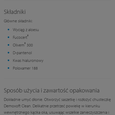
Składniki
Główne składniki:
Wyciąg z aloesu
®
Fucocert
®
Olivem
300
D-pantenol
Kwas hialuronowy
Poloxamer 188
Sposób użycia i zawartość opakowania
Dokładnie umyć dłonie. Otworzyć saszetkę i rozłożyć chusteczkę
Demoxoft Clean. Delikatnie przetrzeć powiekę w kierunku
wewnętrznego kącika oka, usuwając wszelkie zanieczyszczenia i