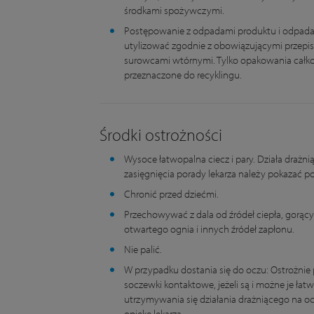
środkami spożywczymi.
Postępowanie z odpadami produktu i odpad
utylizować zgodnie z obowiązującymi przepi
surowcami wtórnymi. Tylko opakowania całk
przeznaczone do recyklingu.
Środki ostrożności
Wysoce łatwopalna ciecz i pary. Działa drażni
zasięgnięcia porady lekarza należy pokazać po
Chronić przed dziećmi.
Przechowywać z dala od źródeł ciepła, gorącyc
otwartego ognia i innych źródeł zapłonu.
Nie palić.
W przypadku dostania się do oczu: Ostrożnie 
soczewki kontaktowe, jeżeli są i możne je ła
utrzymywania się działania drażniącego na oc
opiekę lekarza.