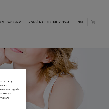
EM MEDYCZNYM
ZGŁOŚ NARUSZENIE PRAWA
INNE
erzy możemy
anie z
ie wyrażasz zgody
 na których
c wybrane