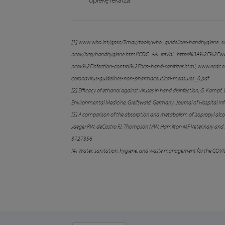
[1]
www.who.int/gpsc/5may/tools/who_guidelines-handhygiene_s
ncov/hcp/handhygiene.html?CDC_
AA_refVal=https%3A%2F%2Fww
ncov%2Finfection-control%2Fhcp-hand-sanitizer.html; www.ecdc.e
coronavirus-guidelines-non-pharmaceutical-measures_0.pdf
[2] Efficacy of ethanol against viruses in hand disinfection,
G. Kampf, U
Environmental Medicine, Greifswald, Germany, Journal of Hospital In
[3]
A comparison of the absorption and metabolism of isopropyl alcoho
Jaeger RW,
deCastro FJ, Thompson MW, Hamilton MF Veterinary and 
3727356
[4]
Water, sanitation, hygiene, and
waste management for the COVID