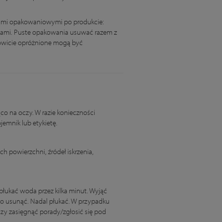
ami opakowaniowymi po produkcie:
sami. Puste opakowania usuwać razem z
owicie opróżnione mogą być
ąco na oczy. W razie konieczności
jemnik lub etykietę.
h powierzchni, źródeł iskrzenia,
płukać woda przez kilka minut. Wyjąć
two usunąć. Nadal płukać. W przypadku
zy zasięgnąć porady/zgłosić się pod