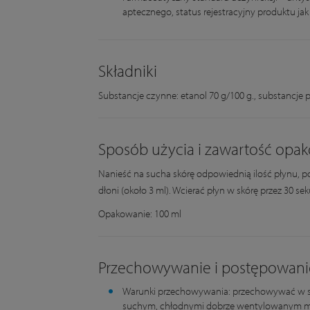
aptecznego, status rejestracyjny produktu jak
Składniki
Substancje czynne: etanol 70 g/100 g., substancje 
Sposób użycia i zawartość opa
Nanieść na sucha skórę odpowiednią ilość płynu, po
dłoni (około 3 ml). Wcierać płyn w skórę przez 30 se
Opakowanie: 100 ml
Przechowywanie i postępowani
Warunki przechowywania: przechowywać w s
suchym, chłodnymi dobrze wentylowanym mi