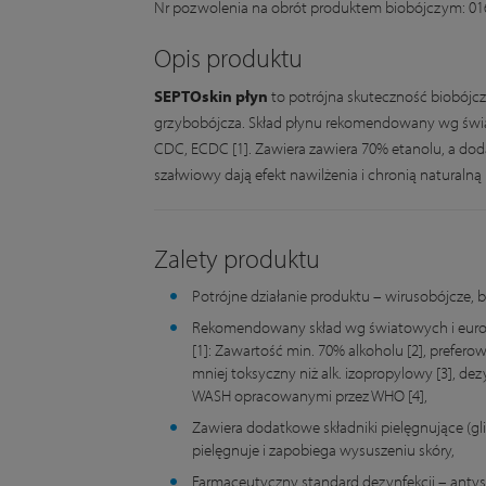
Nr pozwolenia na obrót produktem biobójczym: 01
Opis produktu
SEPTOskin płyn
to potrójna skuteczność biobójcz
grzybobójcza. Skład płynu rekomendowany wg świ
CDC, ECDC [1]. Zawiera zawiera 70% etanolu, a dod
szałwiowy dają efekt nawilżenia i chronią naturalną 
Zalety produktu
Potrójne działanie produktu – wirusobójcze, b
Rekomendowany skład wg światowych i eur
[1]: Zawartość min. 70% alkoholu [2], preferow
mniej toksyczny niż alk. izopropylowy [3], dez
WASH opracowanymi przez WHO [4],
Zawiera dodatkowe składniki pielęgnujące (glic
pielęgnuje i zapobiega wysuszeniu skóry,
Farmaceutyczny standard dezynfekcji – anty