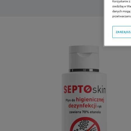
Korzystanie z
siedzibą w Wa
danych mogą b
przetwarzaniu
ZARZĄDZ