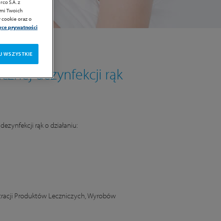
co S.A. z
ami Twoich
 cookie oraz o
tyce prywatności
J WSZYSTKIE
cznej dezynfekcji rąk
dezynfekcji rąk o działaniu:
stracji Produktów Leczniczych, Wyrobów