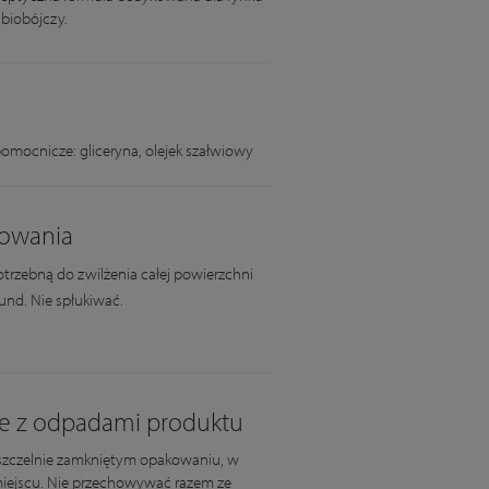
 biobójczy.
pomocnicze: gliceryna, olejek szałwiowy
kowania
trzebną do zwilżenia całej powierzchni
kund. Nie spłukiwać.
e z odpadami produktu
zczelnie zamkniętym opakowaniu, w
ejscu. Nie przechowywać razem ze