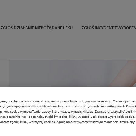
ZGŁOŚ DZIAŁANIE NIEPOŻĄDANE LEKU
ZGŁOŚ INCYDENT Z WYROB
jemy niezbędne pliki cookie, aby zapewnić prawidłowe funkcjonowanie serwisu. My i nasi partn
zystywać opcjonalne pliki cookie w innych celach, w tym analitycznych i marketingowych. Korzyst
plików cookie wymaga Twojej zgody, którą możesz wyrazić, klikając „Zaakceptuj wszystkie”. Jeśli n
anie jakichkolwiek opcjonalnych plików cookie, kliknij „Odrzuć”. Jeśli chcesz wybrać pliki cookie,
rażasz zgodę, kliknij „Zarządzaj cookies”. Zgodę możesz wycofać w każdym momencie, zmieniają