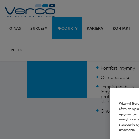
Verco
O NAS
SUKCESY
PRODUKTY
KARIERA
KONTAKT
Pozostałe produkty:
PL
EN
Ciąża i dziecko
Komfort intymny
Ochrona oczu
Terapia ran, blizn i
innych
problemów
skórnych
Witamy! Stosu
również wykor
Onco Care
opcjonalnych 
na wykorzystyw
stosowanie wy
ustawienia.