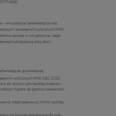
65/TP/2020.
a – wirusobójcza, bakteriobójcza oraz
atowych i europejskich wytycznych WHO,
atkowo zawarta w nim gliceryna i olejek
barierę hydrolipidową skóry dłoni.
akteriobójcze, grzybobójcze,
opejskich wytycznych WHO, CDC, ECDC
any alk. etylowy jako bardziej skuteczny i
ynfekcja i higiena rąk zgodna z zaleceniami
eryna, olejek szałwiowy): chroni, nawilża,
septyczna formuła dedykowana dla rynku