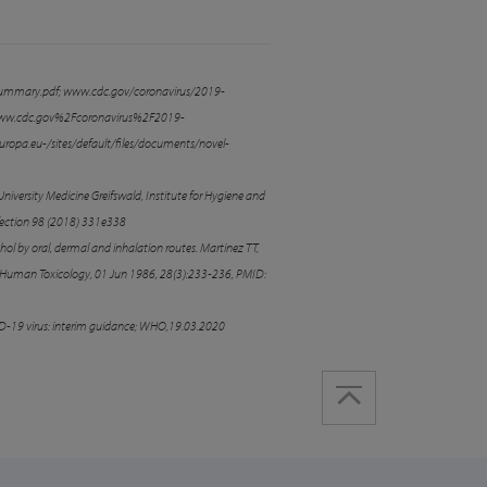
ummary.pdf; www.cdc.gov/coronavirus/2019-
w.cdc.gov%2Fcoronavirus%2F2019-
uropa.eu-
/sites/default/files/documents/novel-
niversity Medicine Greifswald, Institute for Hygiene and
fection 98
(2018) 331e338
l by oral, dermal and inhalation routes. Martinez TT,
Human Toxicology, 01 Jun 1986, 28(3):233-236, PMID:
-19 virus: interim guidance; WHO,19.03.2020