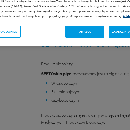
 plików cookie wiąże się z przetwarzaniem Twoich danych osobowych. Ich Administratorem jest Ver
rszawie (01-015), Skwer Kard. Stefana Wyszyńskiego 5/6U. W pewnych przypadkach administrator
yć również nasi partnerzy. Więcej informacji o korzystaniu przez nas i naszych partnerów z plików
 Twoich danych osobowych, w tym o przysługujących Ci uprawnieniach, znajdziesz w naszej
Poli
AJ COOKIES
ODRZUĆ
ZAAKCEPTU
SEPTOskin płyn do higieni
Produkt biobójczy
SEPTOskin płyn
przeznaczony jest to higienicznej 
Wirusobójczym
Bakteriobójczym
Grzybobójczym
Produkt biobójczy zarejestrowany w Urzędzie Reje
Medycznych i Produktów Biobójczych.